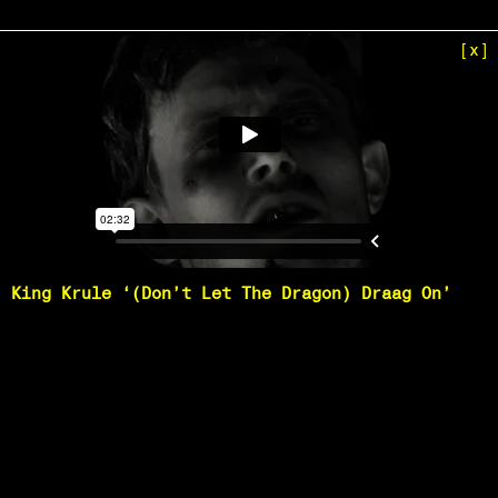
[x]
King Krule ‘(Don’t Let The Dragon) Draag On’