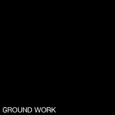
ROU
D WO
K
G
N
R